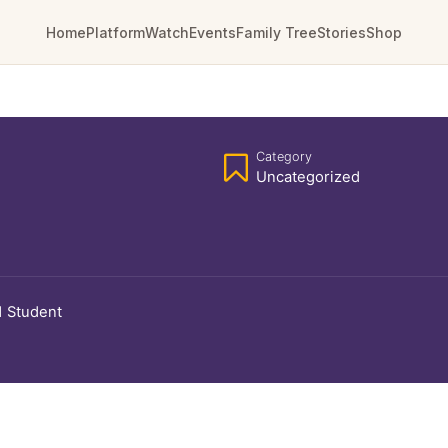
Home
Platform
Watch
Events
Family Tree
Stories
Shop
Category
Uncategorized
1 Student