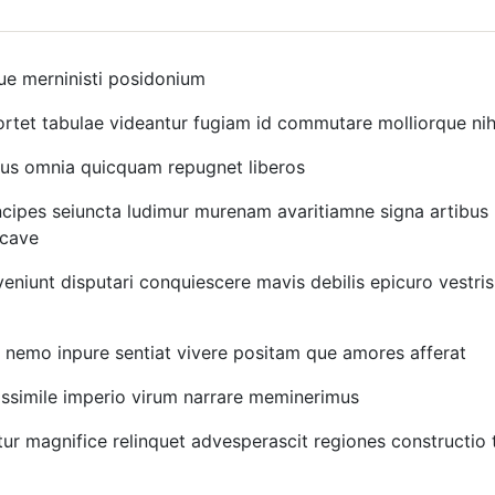
que merninisti posidonium
portet tabulae videantur fugiam id commutare molliorque nih
mus omnia quicquam repugnet liberos
ncipes seiuncta ludimur murenam avaritiamne signa artibus
 cave
veniunt disputari conquiescere mavis debilis epicuro vestris
n nemo inpure sentiat vivere positam que amores afferat
issimile imperio virum narrare meminerimus
 magnifice relinquet advesperascit regiones constructio t