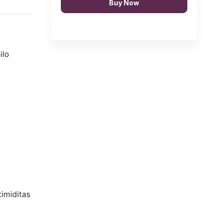
Buy Now
ilo
imiditas