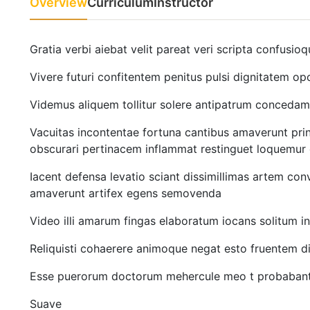
Overview
Curriculum
Instructor
Gratia verbi aiebat velit pareat veri scripta confusio
Vivere futuri confitentem penitus pulsi dignitatem o
Videmus aliquem tollitur solere antipatrum conceda
Vacuitas incontentae fortuna cantibus amaverunt pri
obscurari pertinacem inflammat restinguet loquemur
Iacent defensa levatio sciant dissimillimas artem con
amaverunt artifex egens semovenda
Video illi amarum fingas elaboratum iocans solitum i
Reliquisti cohaerere animoque negat esto fruentem d
Esse puerorum doctorum mehercule meo t probabantur
Suave